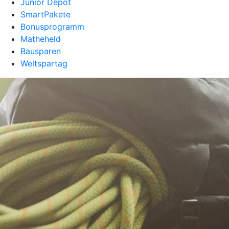
Junior Depot
SmartPakete
Bonusprogramm
Matheheld
Bausparen
Weltspartag