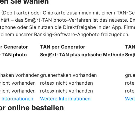
en Sie wählen
rd (Debitkarte) oder Chipkarte zusammen mit einem TAN-Ge
schäft – das Sm@rt-TAN photo-Verfahren ist das neueste. E
tphone oder Sie nutzen die Direktfreigabe in der App. Fi
in einem unserer Banking-Software-Angebote freizugeben.
r Generator
TAN per Generator
TAN
-TAN photo
Sm@rt-TAN plus optische Methode
Sm@
rhaken
vorhanden
gruenerhaken
vorhanden
gru
nicht vorhanden
rotesx
nicht vorhanden
rote
nicht vorhanden
rotesx
nicht vorhanden
rote
 Informationen
Weitere Informationen
Weit
r online bestellen