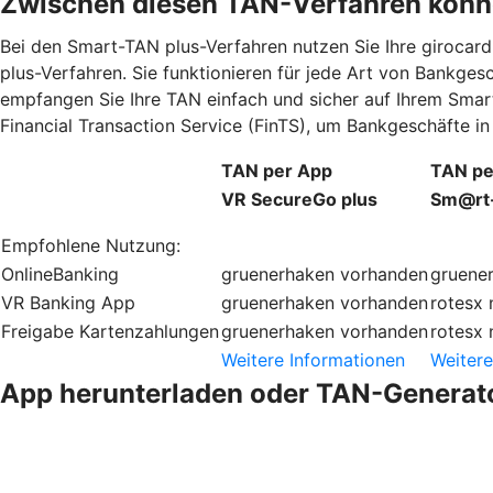
Zwischen diesen TAN-Verfahren könn
Bei den Smart-TAN plus-Verfahren nutzen Sie Ihre giroca
plus-Verfahren. Sie funktionieren für jede Art von Bankge
empfangen Sie Ihre TAN einfach und sicher auf Ihrem Smar
Financial Transaction Service (FinTS), um Bankgeschäfte 
TAN per App
TAN pe
VR SecureGo plus
Sm@rt
Empfohlene Nutzung:
OnlineBanking
gruenerhaken
vorhanden
gruene
VR Banking App
gruenerhaken
vorhanden
rotesx
Freigabe Kartenzahlungen
gruenerhaken
vorhanden
rotesx
Weitere Informationen
Weitere
App herunterladen oder TAN-Generato