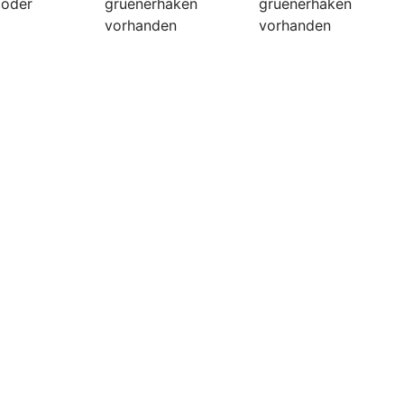
coder
gruenerhaken
gruenerhaken
vorhanden
vorhanden