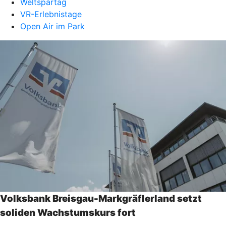
Weltspartag
VR-Erlebnistage
Open Air im Park
Volksbank Breisgau-Markgräflerland setzt
soliden Wachstumskurs fort