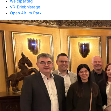
Weltspartag
VR-Erlebnistage
Open Air im Park