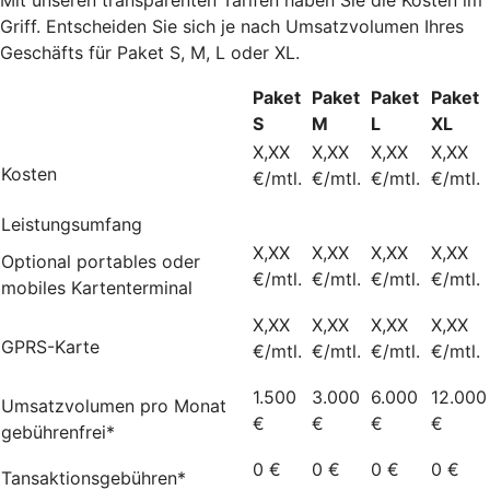
Griff. Entscheiden Sie sich je nach Umsatzvolumen Ihres
Geschäfts für Paket S, M, L oder XL.
Paket
Paket
Paket
Paket
S
M
L
XL
X,XX
X,XX
X,XX
X,XX
Kosten
€/mtl.
€/mtl.
€/mtl.
€/mtl.
Leistungsumfang
X,XX
X,XX
X,XX
X,XX
Optional portables oder
€/mtl.
€/mtl.
€/mtl.
€/mtl.
mobiles Kartenterminal
X,XX
X,XX
X,XX
X,XX
GPRS-Karte
€/mtl.
€/mtl.
€/mtl.
€/mtl.
1.500
3.000
6.000
12.000
Umsatzvolumen pro Monat
€
€
€
€
gebührenfrei*
0 €
0 €
0 €
0 €
Tansaktionsgebühren*