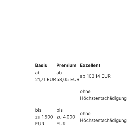
Basis
Premium
Exzellent
ab
ab
ab 103,14 EUR
21,71 EUR
58,05 EUR
ohne
—
—
Höchstentschädigung
bis
bis
ohne
zu 1.500
zu 4.000
Höchstentschädigung
EUR
EUR