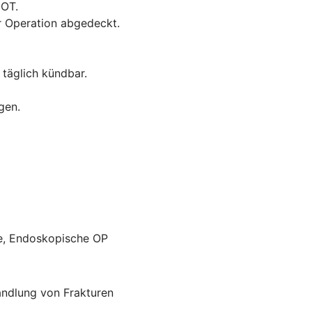
GOT.
r Operation abgedeckt.
 täglich kündbar.
gen.
ie, Endoskopische OP
andlung von Frakturen