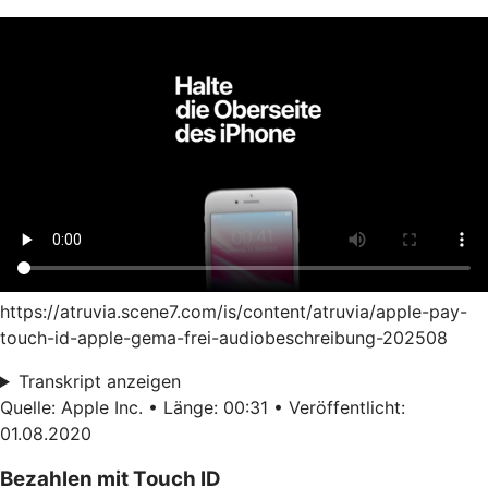
https://atruvia.scene7.com/is/content/atruvia/apple-pay-
touch-id-apple-gema-frei-audiobeschreibung-202508
Transkript anzeigen
Quelle: Apple Inc. • Länge: 00:31 • Veröffentlicht:
01.08.2020
Bezahlen mit Touch ID