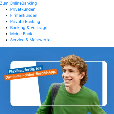
Zum OnlineBanking
Privatkunden
Firmenkunden
Private Banking
Banking & Verträge
Meine Bank
Service & Mehrwerte